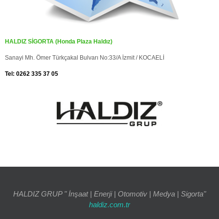
HALDIZ SİGORTA (Honda Plaza Haldız)
Sanayi Mh. Ömer Türkçakal Bulvarı No:33/A İzmit / KOCAELİ
Tel: 0262 335 37 05
HALDIZ GRUP " İnşaat | Enerji | Otomotiv | Medya | Sigorta"
haldiz.com.tr